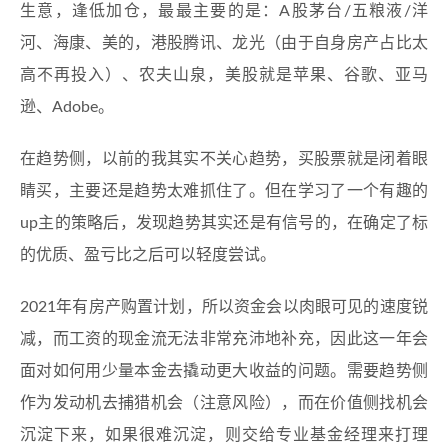
生意，逢低加仓，最最主要的是：A股茅台/五粮液/洋
河、海康、美的，港股腾讯、龙光（由于自身房产占比太
高不再投入）、农夫山泉，美股就是苹果、谷歌、亚马
逊、Adobe。
在趋势侧，以前的我其实不关心趋势，买股票就是闭着眼
睛买，主要还是趋势太难抓住了。但在学习了一个有趣的
up主的策略后，发现趋势其实还是有信号的，在确定了标
的优质、盈亏比之后可以轻度尝试。
2021年有房产购置计划，所以资金会以肉眼可见的速度锐
减，而工资的现金流无法非常充沛地补充，因此这一年会
面对如何用少量本金去撬动更大收益的问题。需要趋势侧
作为发动机去捕猎机会（注意风险），而在价值侧找机会
沉淀下来，如果很难沉淀，则交给专业基金经理来打理